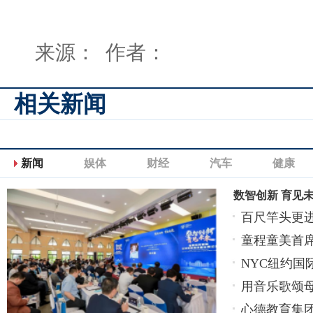
来源： 作者：
相关新闻
新闻
娱体
财经
汽车
健康
数智创新 育见
百尺竿头更进
点！
童程童美首
NYC纽约
的
用音乐歌颂
打
心德教育集团