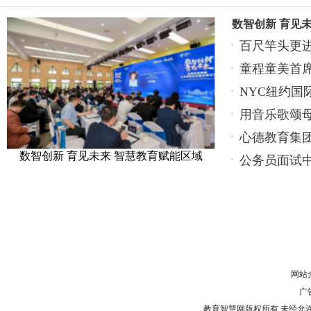
数智创新 育见
百尺竿头更进
点！
童程童美首
NYC纽约
的
用音乐歌颂
打
心德教育集团
数智创新 育见未来 智慧教育赋能区域
公务员面试
网站
广告
教育智慧网版权所有 未经允许 请勿复制或镜像 