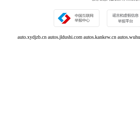
auto.xydjzb.cn
autos.jldushi.com
autos.kankew.cn
autos.wuh