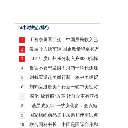
24小时热点排行
工资条里看巨变：中国居民收入已
1
实现历史性突破
发展驶入快车道 国企数量增至46万
2
家
2019年度广州积分制入户8000指标
3
今起可申请
当官不要想发财！河南一科长违规
4
经商办企业被处分
刘鹤应邀赴美举行新一轮中美经贸
5
高级别磋商
刘鹤应邀赴美举行新一轮中美经贸
6
高级别磋商
深化“放管服”改革 让群众更有获得
7
感
“基层减负年”一线变化多：会议短
8
了 落实时间多
国家组织药品集中采购和使用试点
9
在全国推开
联合国秘书长：中国是国际合作和
10