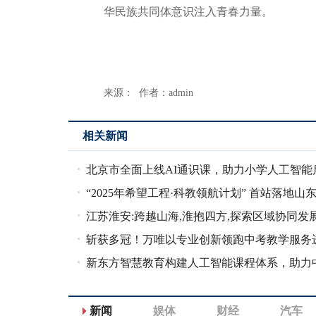
华民族共同体意识注入青春力量。
来源： 作者：admin
相关新闻
北京市全面上线AI通识课，助力小学人工智能
教育
“2025年希望工程·科教领航计划” 首站落地山
博市
江苏淮安:跨越山海,淮抱四方,探索区域协同发
径
斩获多冠！万唯以专业创新领跑中考教学服务
优质教辅新时代
新东方智慧教育构建人工智能课程体系，助力
学教育创新
新闻
娱体
财经
汽车