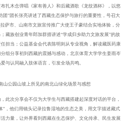
贡布扎木念弹唱《家有善人》和后藏酒歌《龙纹酒杯》，以悠
访团”团长张亮讲述了西藏生态保护与旅行的重要性，号召大
；拉萨市、山南市文旅宣传推广大使王子豪结合实地体验，分
；藏族创业青年郎加群措讲述“学成归乡助力文旅发展”的故
责任担当；公益基金会代表陈明则从专业视角，解读藏医药康
们分组分享初到西藏的震撼与感动，北京体育大学学生姜雨岑
热爱与认同融入肢体语言，引发全场共鸣。
南山公园山坡上所见的南北山绿化场景与感想
动，此次分享会不仅为大学生与西藏搭建起深度对话的平台，
体”，他们用镜头记录拉鲁湿地的生态之美，用文字描述藏式
鲜活力量，让外界看到西藏在生态保护、文化传承、民生发展