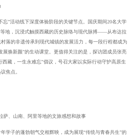
场
不忘”活动线下深度体验阶段的关键节点。国庆期间20名大学
南等地，沉浸式触摸西藏的历史脉络与现代脉搏——从布达拉
统村落的非遗传承到现代城镇的发展活力，每一段行程都成为
发展焕新颜”的生动课堂。更值得关注的是，探访团成员张亮
痕行西藏，一生永难忘”倡议，号召大家以实际行动守护高原生
热议焦点。
拉萨、山南、阿里等地的文旅感想和故事
年学子的蓬勃朝气交相辉映，成为展现“传统与青春共生”的