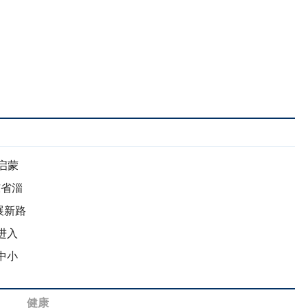
启蒙
东省淄
展新路
进入
中小
健康