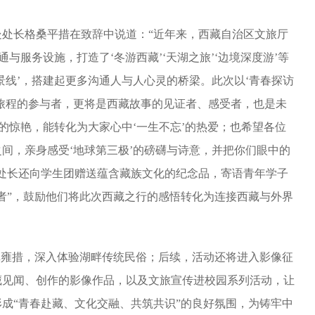
处长格桑平措在致辞中说道：“近年来，西藏自治区文旅厅
与服务设施，打造了‘冬游西藏’‘天湖之旅’‘边境深度游’等
景线’，搭建起更多沟通人与人心灵的桥梁。此次以‘青春探访
旅程的参与者，更将是西藏故事的见证者、感受者，也是未
’的惊艳，能转化为大家心中‘一生不忘’的热爱；也希望各位
间，亲身感受‘地球第三极’的磅礴与诗意，并把你们眼中的
处长还向学生团赠送蕴含藏族文化的纪念品，寄语青年学子
者”，鼓励他们将此次西藏之行的感悟转化为连接西藏与外界
卓雍措，深入体验湖畔传统民俗；后续，活动还将进入影像征
藏见闻、创作的影像作品，以及文旅宣传进校园系列活动，让
成“青春赴藏、文化交融、共筑共识”的良好氛围，为铸牢中