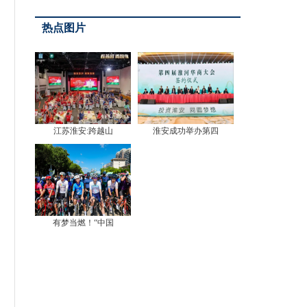
多边主义支柱
热点图片
江苏淮安:跨越山
淮安成功举办第四
有梦当燃！“中国